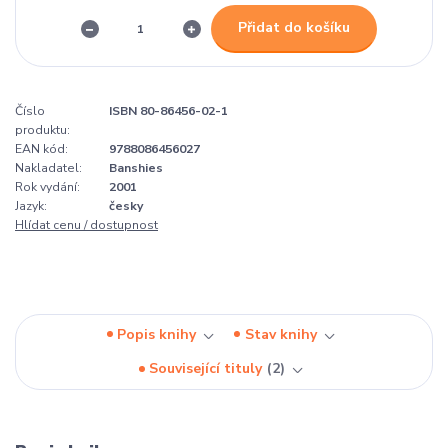
Přidat do košíku
Číslo
ISBN 80-86456-02-1
produktu:
EAN kód:
9788086456027
Nakladatel:
Banshies
Rok vydání:
2001
Jazyk:
česky
Hlídat cenu / dostupnost
Popis knihy
Stav knihy
Související tituly
2