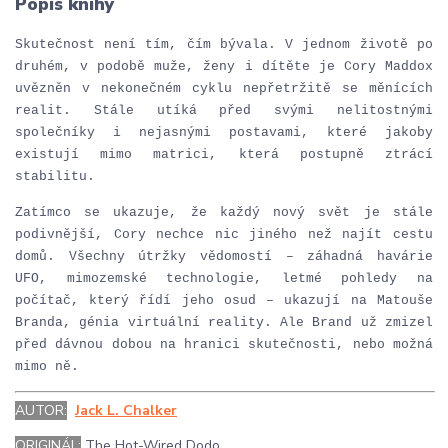
Popis knihy
Skutečnost není tím, čím bývala. V jednom životě po
druhém, v podobě muže, ženy i dítěte je Cory Maddox
uvězněn v nekonečném cyklu nepřetržitě se měnících
realit. Stále utíká před svými nelitostnými
společníky i nejasnými postavami, které jakoby
existují mimo matrici, která postupně ztrácí
stabilitu.
Zatímco se ukazuje, že každý nový svět je stále
podivnější, Cory nechce nic jiného než najít cestu
domů. Všechny útržky vědomostí – záhadná havárie
UFO, mimozemské technologie, letmé pohledy na
počítač, který řídí jeho osud – ukazují na Matouše
Branda, génia virtuální reality. Ale Brand už zmizel
před dávnou dobou na hranici skutečnosti, nebo možná
mimo ně.
AUTOR:
Jack L. Chalker
ORIGINÁL:
The Hot-Wired Dodo