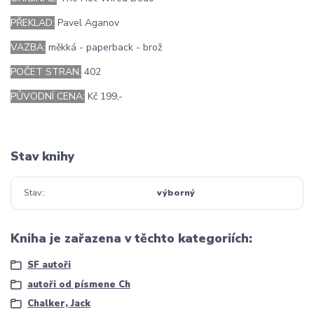
PŘEKLAD:
Pavel Aganov
VAZBA:
měkká - paperback - brož
POČET STRAN:
402
PŮVODNÍ CENA:
Kč 199,-
Stav knihy
Stav:
výborný
Kniha je zařazena v těchto kategoriích:
SF autoři
autoři od písmene Ch
Chalker, Jack