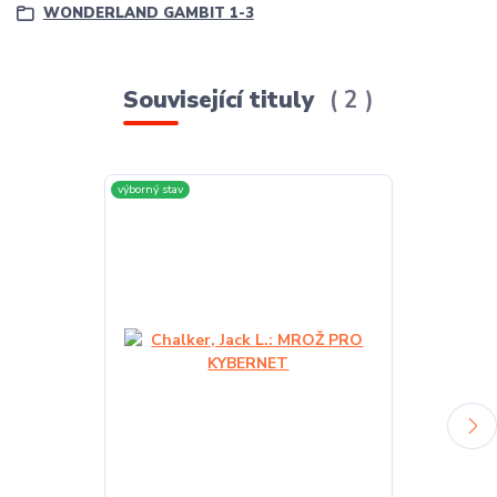
WONDERLAND GAMBIT 1-3
Související tituly
2
výborný stav
výborný stav