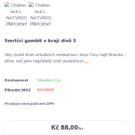
Smrtící gambit v kraji divů 3
Aby zlomil kruh virtuálních reinkarnací, musí Cory najít Branda –
dříve, než jeho nepřátelé zničí skutečnost
...
Dostupnost
Skladem 1 ks
Původní MOC
Kč 199,00
Prodejce není plátcem DPH
Kč 88,00
/
ks