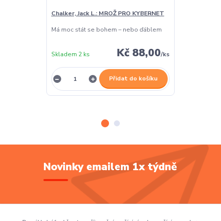
Chalker, Jack L.: MROŽ PRO KYBERNET
Chalker, Jack
Má moc stát se bohem – nebo ďáblem
Vzpomínky říka
co vidí a cítí
Kč 88,00
Skladem 2 ks
/
ks
Skladem 1 ks
Přidat do košíku
Novinky emailem 1x týdně
Přihlásit se