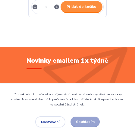
Přidat do košíku
Novinky emailem 1x týdně
Přihlásit se
Pro základní funkčnost a zpříjemnění používání webu využíváme soubory
cookies. Nastavení vlastních preferencí cookies můžete kdykoli upravit odkazem
ve spodní části stránek.
Souhlasím se
zpracováním osobních údajů
za účelem rozesílky newsletteru.
Zadejte svůj email a každý týden budete dostávat přehled nových knih ve Scifíkovi.
Souhlasím
Nastavení