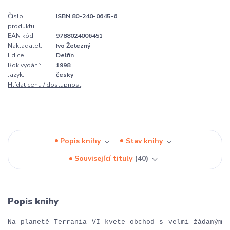
Číslo
ISBN 80-240-0645-6
produktu:
EAN kód:
9788024006451
Nakladatel:
Ivo Železný
Edice:
Delfín
Rok vydání:
1998
Jazyk:
česky
Hlídat cenu / dostupnost
Popis knihy
Stav knihy
Související tituly
40
Popis knihy
Na planetě Terrania VI kvete obchod s velmi žádaným