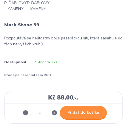
Mark Stone 39
Rozpoutává se nelítostný boj s pašeráckou sítí, která zasahuje do
těch nejvyšších kruhů
...
Dostupnost
Skladem 3 ks
Prodejce není plátcem DPH
Kč 88,00
/
ks
Přidat do košíku