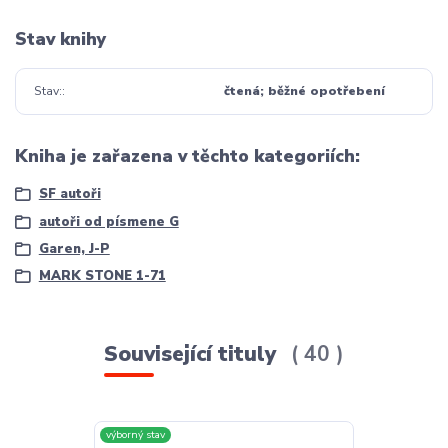
Stav knihy
Stav:
čtená; běžné opotřebení
Kniha je zařazena v těchto kategoriích:
SF autoři
autoři od písmene G
Garen, J-P
MARK STONE 1-71
Související tituly
40
výborný stav
výborný stav