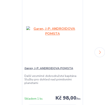
Garen, J-P: ANDROIDOVA POMSTA
Garen, J-P: 
Další vesmírné dobrodružství kapitána
Další vesmírné
Služby pro dohled nad primitivními
Služby pro doh
planetami
planetami
Kč 98,00
Skladem 1 ks
/
ks
Skladem 1 ks