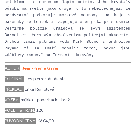
artiklem – s nerostem lapis oniris. Jeho krystaly
působí na světle jako droga, o to nebezpečnější, že
nenávratně poškozuje mozkové neurony. Do boje s
pašeráky se tentokrát zapojuje energická příslušnice
Vesmírné policie Craigová se svým asistentem
Barnettem, čerstvým absolventem policejní akademie.
Druhou linii pátrání vede Mark Stone s androidem
Rayem: ti se snaží odhalit zdroj, odkud jsou
„ďáblovy kameny“ na Terranii dodávány.
AUTOR:
Jean-Pierre Garen
ORIGINÁL:
Les pierres du diable
PŘEKLAD:
Erika Rumplová
VAZBA:
měkká - paperback - brož
POČET STRAN:
120
PŮVODNÍ CENA:
Kč 64,90