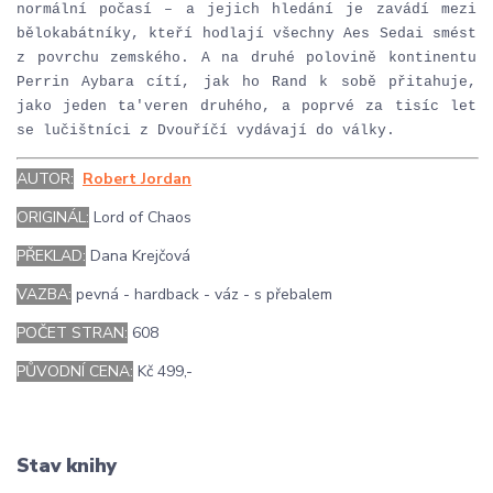
normální počasí – a jejich hledání je zavádí mezi
bělokabátníky, kteří hodlají všechny Aes Sedai smést
z povrchu zemského. A na druhé polovině kontinentu
Perrin Aybara cítí, jak ho Rand k sobě přitahuje,
jako jeden ta'veren druhého, a poprvé za tisíc let
se lučištníci z Dvouříčí vydávají do války.
AUTOR:
Robert Jordan
ORIGINÁL:
Lord of Chaos
PŘEKLAD:
Dana Krejčová
VAZBA:
pevná - hardback - váz - s přebalem
POČET STRAN:
608
PŮVODNÍ CENA:
Kč 499,-
Stav knihy