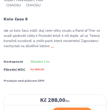
Kolo času 6
Jak se kolo času otáčí, dují zemí větry osudu a Rand al'Thor se
snaží sjednotit státy k Poslední bitvě, k níž dojde, až se Temný
konečně osvobodí, a zničit pasti, které nesmrtelní Zaprodanci
nachystali na důvěřivé lidstvo
...
Dostupnost
Skladem 1 ks
Původní MOC
Kč 499,00
Prodejce není plátcem DPH
Kč 288,00
/
ks