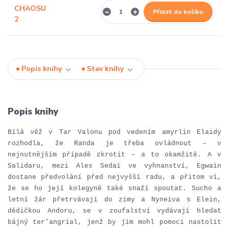
Přidat do košíku
Popis knihy
Stav knihy
Popis knihy
Bílá věž v Tar Valonu pod vedením amyrlin Elaidy
rozhodla, že Randa je třeba ovládnout – v
nejnutnějším případě zkrotit – a to okamžitě. A v
Salidaru, mezi Ales Sedai ve vyhnanství, Egwain
dostane předvolání před nejvyšší radu, a přitom ví,
že se ho její kolegyně také snaží spoutat. Sucho a
letní žár přetrvávají do zimy a Nyneiva s Elein,
dědičkou Andoru, se v zoufalství vydávají hledat
bájný ter'angrial, jenž by jim mohl pomoci nastolit