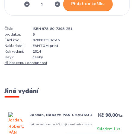
Přidat do košíku
Číslo
ISBN 978-80-7398-251-
produktu:
5
EAN kód:
9788073982515
Nakladatel:
FANTOM print
Rok vydání:
2014
Jazyk:
česky
Hlídat cenu / dostupnost
Jiná vydání
Kč 98,00
Jordan, Robert: PÁN CHAOSU 2
/
ks
Jak se kolo času otáčí, dují zemí větry osudu
Skladem 1 ks