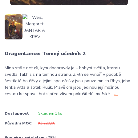
DragonLance: Temný učedník 2
Mina stále netuší, kým doopravdy je – bohyní světla, kterou
svedla Takhisis na temnou stranu. Z vln se vynoří v podobě
šestileté holčičky a jejími společníky jsou pouze mnich Rhys, jeho
fenka Atta a šotek Rulík. Právě oni jsou jedinou její možnou
cestou ke spáse, hrází před vlivem pokušitelů, mořské...
...
Dostupnost
Skladem 1 ks
Původní MOC
Kč 229,00
Prodejce není plátcem DPH