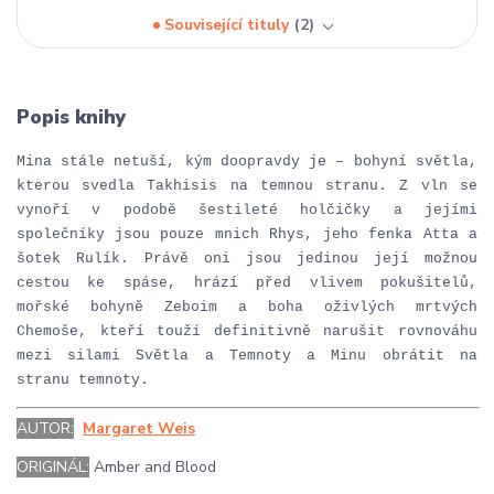
Související tituly
2
Popis knihy
Mina stále netuší, kým doopravdy je – bohyní světla,
kterou svedla Takhisis na temnou stranu. Z vln se
vynoří v podobě šestileté holčičky a jejími
společníky jsou pouze mnich Rhys, jeho fenka Atta a
šotek Rulík. Právě oni jsou jedinou její možnou
cestou ke spáse, hrází před vlivem pokušitelů,
mořské bohyně Zeboim a boha oživlých mrtvých
Chemoše, kteří touží definitivně narušit rovnováhu
mezi silami Světla a Temnoty a Minu obrátit na
stranu temnoty.
AUTOR:
Margaret Weis
ORIGINÁL:
Amber and Blood