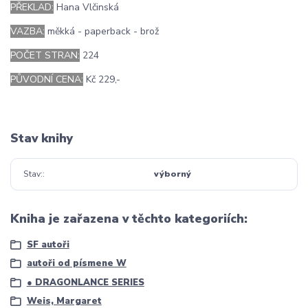
PŘEKLAD:
Hana Vlčinská
VAZBA:
měkká - paperback - brož
POČET STRAN:
224
PŮVODNÍ CENA:
Kč 229,-
Stav knihy
Stav:
výborný
Kniha je zařazena v těchto kategoriích:
SF autoři
autoři od písmene W
● DRAGONLANCE SERIES
Weis, Margaret