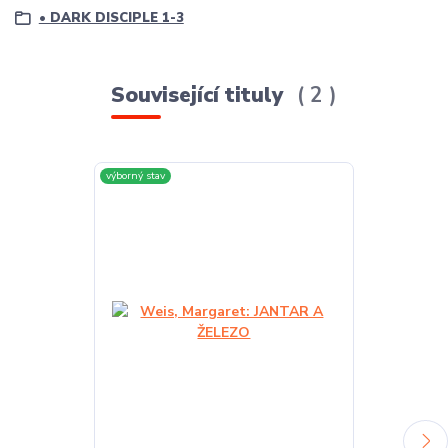
• DARK DISCIPLE 1-3
Související tituly
2
výborný stav
výborný stav