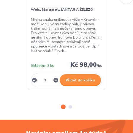
Weis, Margaret: JANTAR A ŽELEZO
Weis, Margar
Minina snaha uniknout z věže v Krvavém
V krvavé dohře
moři, kde ji vězní žárlivý bůh, ji přivádí
svou Temnou kr
k Síni rouhání a k nečekanému objevu.
budoucnost. A
Pro většinu krynnských bohů je to však
do Chemoše, o
nevítaný objev.Hrdinové bojující s šířením
boha smrti…Z
děsivých Milovaných získávají nové
nezadržitelně ší
spojence v paladinovi a čarodějce. Upíří
hrdinové – vče
kult se však šíří rych...
mořské bohyni,
s mrtvými ...
Kč 98,00
Skladem 2 ks
/
ks
Skladem 1 ks
Přidat do košíku