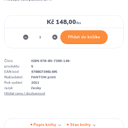
Kč 148,00
/
ks
Přidat do košíku
Číslo
ISBN 978-80-7398-149-
produktu:
5
EAN kód:
9788073981495
Nakladatel:
FANTOM print
Rok vydání:
2011
Jazyk:
česky
Hlídat cenu / dostupnost
Popis knihy
Stav knihy