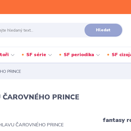
Hledat
toři
SF série
SF periodika
SF cizo
ÉHO PRINCE
AVU ČAROVNÉHO PRINCE
fantasy 