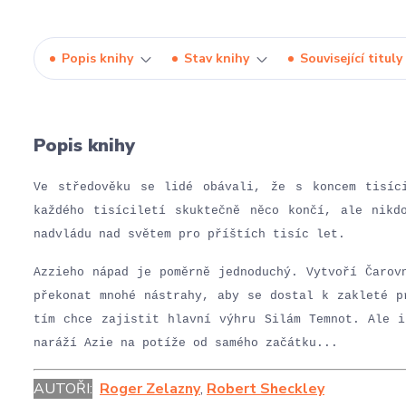
Popis knihy
Stav knihy
Související tituly
Popis knihy
Ve středověku se lidé obávali, že s koncem tisíc
každého tisíciletí skuktečně něco končí, ale nikd
nadvládu nad světem pro příštích tisíc let.
Azzieho nápad je poměrně jednoduchý. Vytvoří Čarov
překonat mnohé nástrahy, aby se dostal k zakleté p
tím chce zajistit hlavní výhru Silám Temnot. Ale i
naráží Azie na potíže od samého začátku...
AUTOŘI:
Roger Zelazny
,
Robert Sheckley