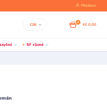
Přihlášení
0
Kč 0,00
CZK
jazyčné
SF různé
román