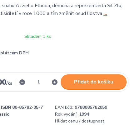
e snahu Azzieho Elbuba, démona a reprezentanta Sil Zla,
tisíciletí v roce 1000 a tím změnit osud lidstva
...
Skladem 1 ks
í plátcem DPH
00
Přidat do košíku
/
ks
ISBN 80-85782-05-7
EAN kód:
9788085782059
assic
Rok vydání:
1994
Hlídat cenu / dostupnost