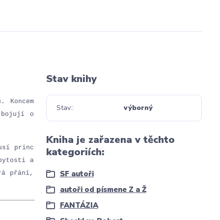
Stav knihy
u. Koncem
Stav:
výborný
 bojují o
Kniha je zařazena v těchto
usí princ
kategoriích:
bytosti a
SF autoři
rá přání,
autoři od písmene Z a Ž
FANTÁZIA