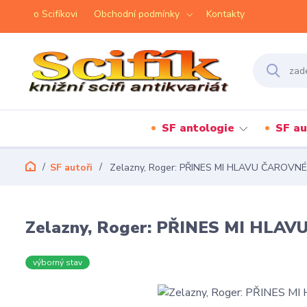
o Scifíkovi
Obchodní podmínky
Kontakty
SF antologie
SF au
SF autoři
Zelazny, Roger: PŘINES MI HLAVU ČAROVN
Zelazny, Roger: PŘINES MI HL
výborný stav