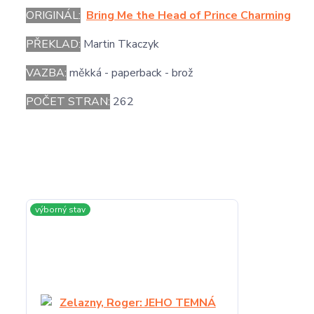
ORIGINÁL:
Bring Me the Head of Prince Charming
PŘEKLAD:
Martin Tkaczyk
VAZBA:
měkká - paperback - brož
POČET STRAN:
262
výborný stav