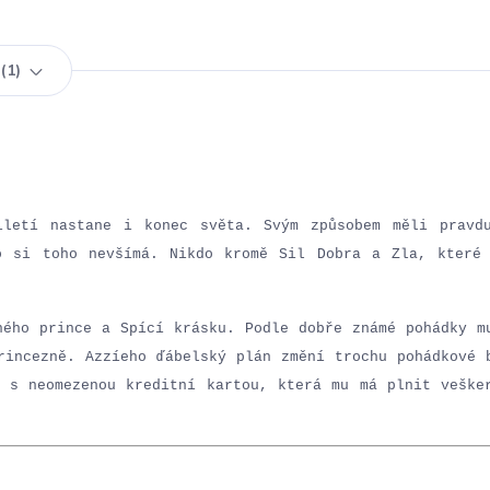
1
iletí nastane i konec světa. Svým způsobem měli pravd
o si toho nevšímá. Nikdo kromě Sil Dobra a Zla, které
ného prince a Spící krásku. Podle dobře známé pohádky m
rincezně. Azzíeho ďábelský plán změní trochu pohádkové 
 s neomezenou kreditní kartou, která mu má plnit veške