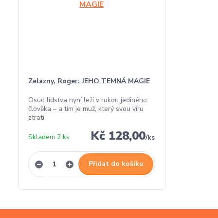
Zelazny, Roger: JEHO TEMNÁ MAGIE
Osud lidstva nyní leží v rukou jediného
člověka – a tím je muž, který svou víru
ztrati
Kč 128,00
Skladem 2 ks
/
ks
Přidat do košíku