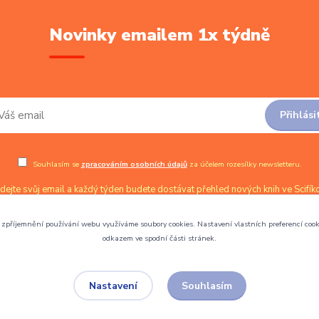
Novinky emailem 1x týdně
Přihlási
Souhlasím se
zpracováním osobních údajů
za účelem rozesílky newsletteru.
dejte svůj email a každý týden budete dostávat přehled nových knih ve Scifíko
zpříjemnění používání webu využíváme soubory cookies. Nastavení vlastních preferencí cook
odkazem ve spodní části stránek.
Souhlasím
Nastavení