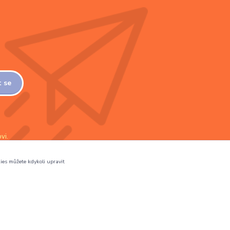
t se
vi.
ies můžete kdykoli upravit