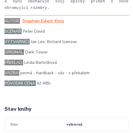
A nyní obohacuje svůj epický příběh o nové
ohromující rozměry.
AUTOR:
Stephen Edwin King
SCÉNÁŘ:
Peter David
VÝTVARNÍCI:
Jae Lee, Richard Isanove
ORIGINÁL:
Dark Tower
PŘEKLAD:
Linda Bartošková
VAZBA:
pevná - hardback - váz - s přebalem
PŮVODNÍ CENA:
Kč 489,-
Stav knihy
Stav:
výborný