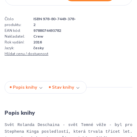
Číslo
ISBN 978-80-7449-378-
produktu:
2
EAN kód:
9788074493782
Nakladatel:
Crew
Rok vydání:
2016
Jazyk:
česky
Hlídat cenu / dostupnost
Popis knihy
Stav knihy
Popis knihy
Svět Rolanda Deschaina - svět Temné věže - byl pro
Stephena Kinga posledlostí, která trvala třicet let.