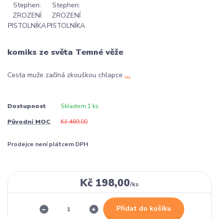
komiks ze světa Temné věže
Cesta muže začíná zkouškou chlapce
...
Dostupnost
Skladem 1 ks
Původní MOC
Kč 489,00
Prodejce není plátcem DPH
Kč 198,00
/
ks
Přidat do košíku