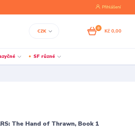
Přihlášení
0
Kč 0,00
CZK
jazyčné
SF různé
S: The Hand of Thrawn, Book 1