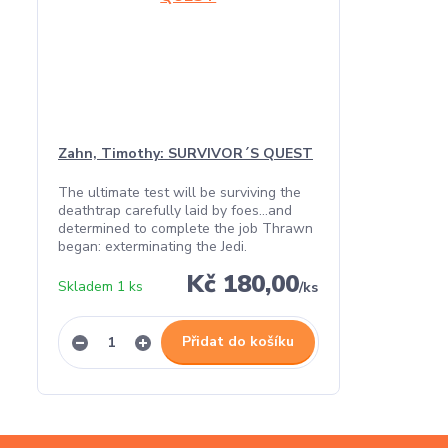
Zahn, Timothy: SURVIVOR´S QUEST
The ultimate test will be surviving the
deathtrap carefully laid by foes…and
determined to complete the job Thrawn
began: exterminating the Jedi.
Kč 180,00
Skladem 1 ks
/
ks
Přidat do košíku