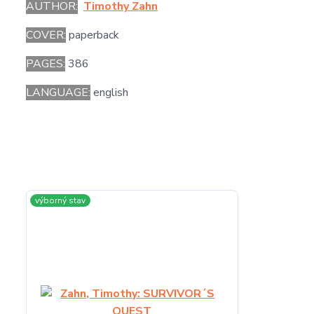
AUTHOR:
Timothy Zahn
COVER:
paperback
PAGES:
386
LANGUAGE:
english
výborný stav