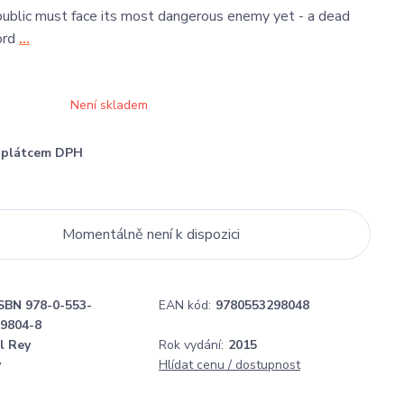
blic must face its most dangerous enemy yet - a dead
ord
...
Není skladem
í plátcem DPH
Momentálně není k dispozici
SBN 978-0-553-
EAN kód:
9780553298048
29804-8
l Rey
Rok vydání:
2015
y
Hlídat cenu / dostupnost