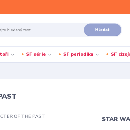
Hledat
toři
SF série
SF periodika
SF cizo
 PAST
STAR WAR