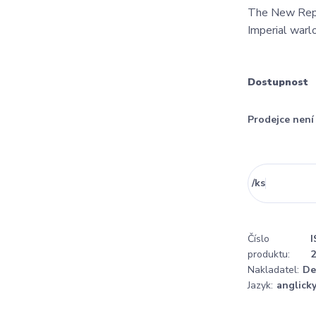
The New Repu
Imperial warl
Dostupnost
Prodejce nen
/
ks
Číslo
I
produktu:
Nakladatel:
De
Jazyk:
anglick