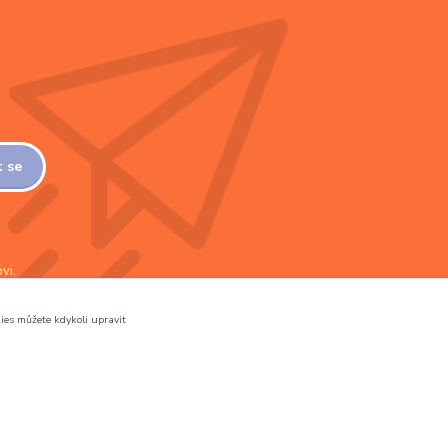
t se
vi.
ies můžete kdykoli upravit