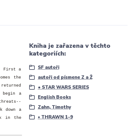
Kniha je zařazena v těchto
kategoriích:
SF autoři
. First a
autoři od písmene Z a Ž
omes the
 returned
● STAR WARS SERIES
 begin a
English Books
threats--
Zahn, Timothy
ck down a
• THRAWN 1-9
k in the