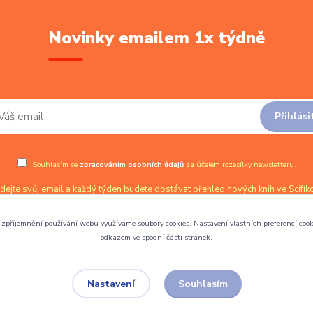
Novinky emailem 1x týdně
Přihlási
Souhlasím se
zpracováním osobních údajů
za účelem rozesílky newsletteru.
dejte svůj email a každý týden budete dostávat přehled nových knih ve Scifíko
zpříjemnění používání webu využíváme soubory cookies. Nastavení vlastních preferencí cook
odkazem ve spodní části stránek.
Souhlasím
Nastavení