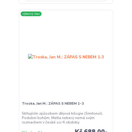
výborný stav
Troska, Jan M.: ZÁPAS S NEBEM 1-3
Strhujícím způsobem dějová trilogie (Smrtonoš,
Podobni bohům, Metla nebes) nemá svým
rozmachem v české sci-fi obdoby.
Kč 688,00