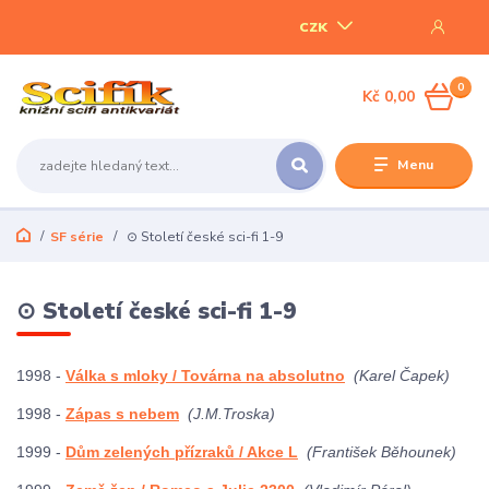
CZK
0
Kč 0,00
Menu
SF série
⊙ Století české sci-fi 1-9
⊙ Století české sci-fi 1-9
1998 -
Válka s mloky / Továrna na absolutno
(Karel Čapek)
1998 -
Zápas s nebem
(J.M.Troska)
1999 -
Dům zelených přízraků / Akce L
(František Běhounek)