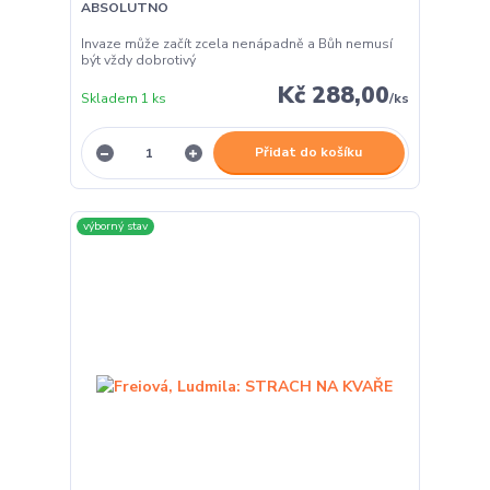
ABSOLUTNO
Invaze může začít zcela nenápadně a Bůh nemusí
být vždy dobrotivý
Kč 288,00
Skladem 1 ks
/
ks
Přidat do košíku
výborný stav