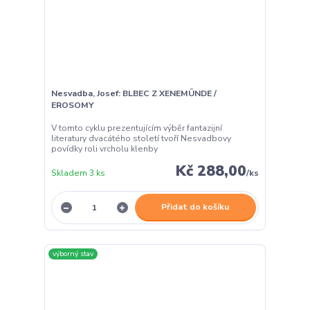
Nesvadba, Josef: BLBEC Z XENEMÜNDE /
EROSOMY
V tomto cyklu prezentujícím výběr fantazijní
literatury dvacátého století tvoří Nesvadbovy
povídky roli vrcholu klenby
Kč 288,00
Skladem 3 ks
/
ks
Přidat do košíku
výborný stav