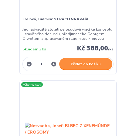
Freiová, Ludmila: STRACH NA KVAŘE
Jednadvacáté století se osudově vrací ke konceptu
ustavičného dohledu, předjímaného Georgem
Orwellem a zpracovaném i Ludmilou Freiovou
Kč 388,00
Skladem 2 ks
/
ks
Přidat do košíku
výborný stav