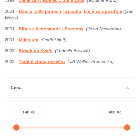
1999 -
Země žen / Romeo a Julie 2300
(Vladimír Páral)
2001 -
Dům o 1000 patrech / Zrcadlo, které se opožďuje
(Jan
Weiss)
2001 -
Blbec z Xenemünde / Erosomy
(Josef Nesvadba)
2001 -
Milénium
(Ondřej Neff)
2003 -
Strach na Kvaře
(Ludmila Freiová)
2003 -
Totální ztráta rozměru
(Jiří Walker Procházka)
Cena:
Kč
Kč