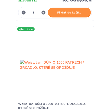
Skladem 1 ks
/
ks
Přidat do košíku
výborný stav
Weiss, Jan: DŮM O 1000 PATRECH / ZRCADLO,
KTERÉ SE OPOŽĎUJE