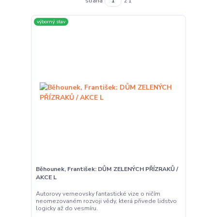
strana
z 1
výborný stav
Běhounek, František: DŮM ZELENÝCH PŘÍZRAKŮ /
AKCE L
Autorovy verneovsky fantastické vize o ničím
neomezovaném rozvoji vědy, která přivede lidstvo
logicky až do vesmíru.