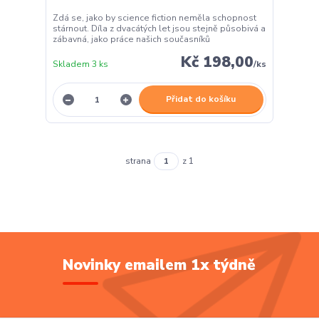
Zdá se, jako by science fiction neměla schopnost
stárnout. Díla z dvacátých let jsou stejně působivá a
zábavná, jako práce našich současníků
Kč 198,00
Skladem 3 ks
/
ks
Přidat do košíku
strana
z 1
Novinky emailem 1x týdně