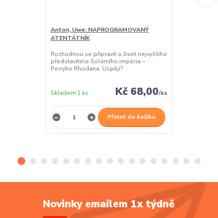
Anton, Uwe: NAPROGRAMOVANÝ
Ewers, H.G.:
ATENTÁTNÍK
Co když do Ga
i sama planet
Rozhodnou se připravit o život nejvyššího
představitele Solárního impéria –
Perryho Rhodana. Uspějí?
Kč 68,00
Skladem 1 ks
/
ks
Skladem 1 ks
Přidat do košíku
Novinky emailem 1x týdně