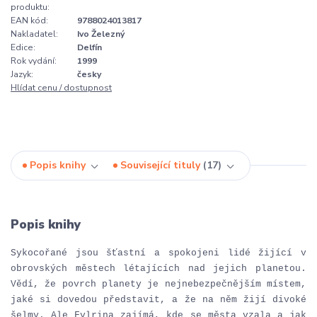
produktu:
EAN kód:
9788024013817
Nakladatel:
Ivo Železný
Edice:
Delfín
Rok vydání:
1999
Jazyk:
česky
Hlídat cenu / dostupnost
Popis knihy
Související tituly
17
Popis knihy
Sykocořané jsou šťastní a spokojeni lidé žijící v
obrovských městech létajících nad jejich planetou.
Vědí, že povrch planety je nejnebezpečnějším místem,
jaké si dovedou představit, a že na něm žijí divoké
šelmy. Ale Fylrina zajímá, kde se města vzala a jak