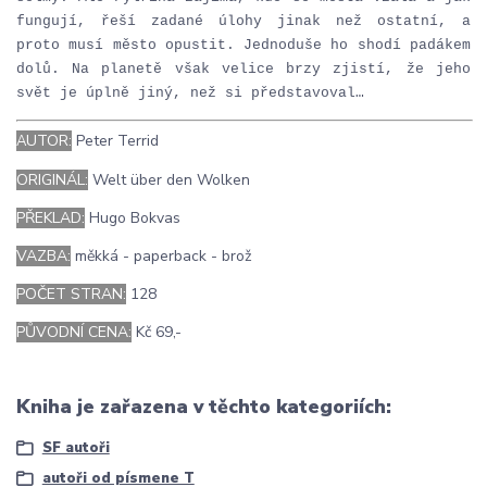
fungují, řeší zadané úlohy jinak než ostatní, a
proto musí město opustit. Jednoduše ho shodí padákem
dolů. Na planetě však velice brzy zjistí, že jeho
svět je úplně jiný, než si představoval…
UTOR:
Peter Terrid
A
ORIGINÁL:
Welt über den Wolken
PŘEKLAD:
Hugo Bokvas
VAZBA:
měkká - paperback - brož
POČET STRAN:
128
PŮVODNÍ CENA:
Kč 69,-
Kniha je zařazena v těchto kategoriích:
SF autoři
autoři od písmene T