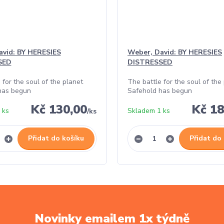
avid: BY HERESIES
Weber, David: BY HERESIES
SED
DISTRESSED
 for the soul of the planet
The battle for the soul of the
has begun
Safehold has begun
Kč 130,00
Kč 18
 ks
Skladem 1 ks
/
ks
Přidat do košíku
Přidat do
Novinky emailem 1x týdně