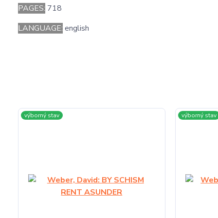
PAGES:
718
LANGUAGE:
english
výborný stav
výborný stav