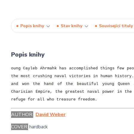
Popis knihy
Stav knihy
Související tituly
Popis knihy
oung Cayleb Ahrmahk has accomplished things few pe
the most crushing naval victories in human history
and won the hand of the beautiful young Queen 
Charisian Empire, the greatest naval power in the
refuge for all who treasure freedom.
AUTHOR:
David Weber
COVER:
hardback