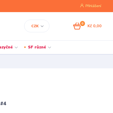
Přihlášení
0
Kč 0,00
CZK
jazyčné
SF různé
 #4