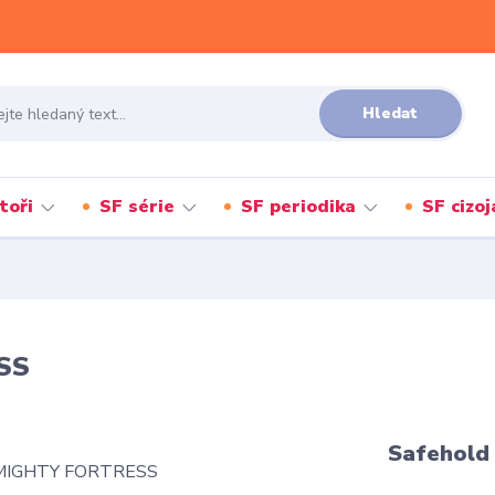
Hledat
toři
SF série
SF periodika
SF cizo
SS
Safehold