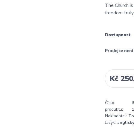
The Church is
freedom truly
Dostupnost
Prodejce nen
Kč 250
Číslo
I
produktu:
Nakladatel:
To
Jazyk:
anglick