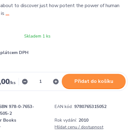
 about to discover just how potent the power of human
 is
...
Skladem 1 ks
í plátcem DPH
,00
Přidat do košíku
/
ks
SBN 978-0-7653-
EAN kód:
9780765315052
1505-2
r Books
Rok vydání:
2010
y
Hlídat cenu / dostupnost