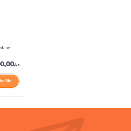
 planet
0,00
/
ks
 košíku