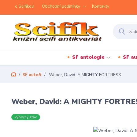
o Scifíkovi
Obchodní podmínky
Kontakty
SF antologie
SF au
SF autoři
Weber, David: A MIGHTY FORTRESS
Weber, David: A MIGHTY FORTRE
výborný stav