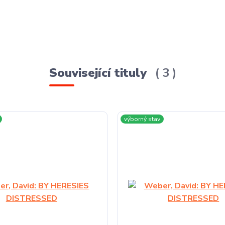
Související tituly
3
výborný stav