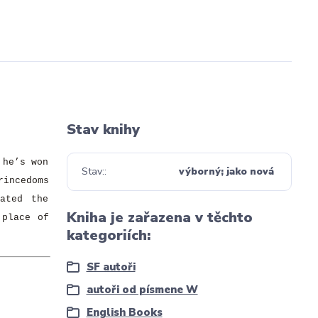
Stav knihy
 he’s won
Stav:
výborný; jako nová
rincedoms
ated the
Kniha je zařazena v těchto
 place of
kategoriích:
SF autoři
autoři od písmene W
English Books