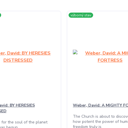
výborný stav
avid: BY HERESIES
Weber, David: A MIGHTY 
SED
The Church is about to discove
how potent the power of hu
 for the soul of the planet
freedom truly is
has begun