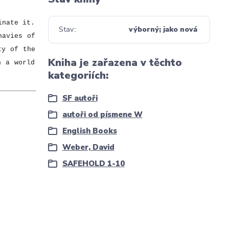
inate it.
Stav:
výborný; jako nová
navies of
ty of the
Kniha je zařazena v těchto
n a world
kategoriích:
SF autoři
autoři od písmene W
English Books
Weber, David
SAFEHOLD 1-10