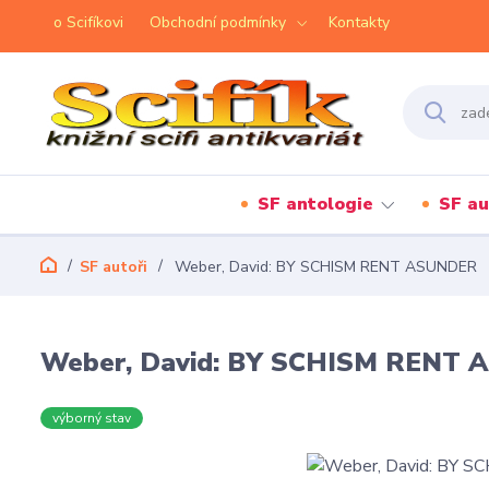
o Scifíkovi
Obchodní podmínky
Kontakty
SF antologie
SF au
SF autoři
Weber, David: BY SCHISM RENT ASUNDER
Weber, David: BY SCHISM RENT
výborný stav