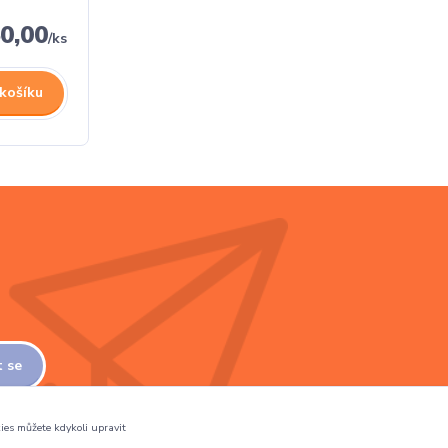
0,00
/
ks
 košíku
t se
ies můžete kdykoli upravit