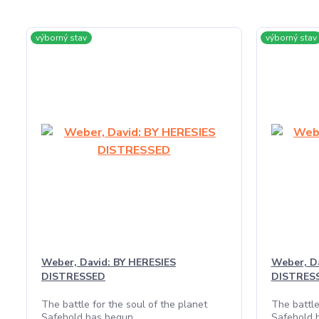
výborný stav
výborný stav
Weber, David: BY HERESIES
Weber, D
DISTRESSED
DISTRES
The battle for the soul of the planet
The battle
Safehold has begun
Safehold 