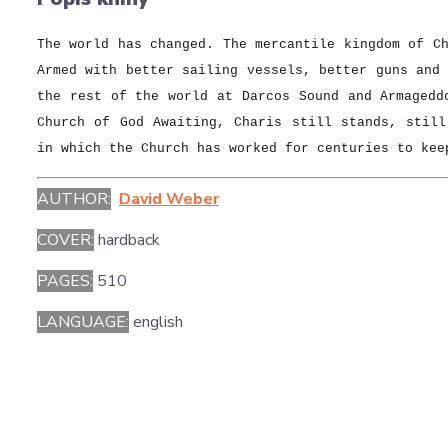
The world has changed. The mercantile kingdom of C
Armed with better sailing vessels, better guns and
the rest of the world at Darcos Sound and Armagedd
Church of God Awaiting, Charis still stands, still
in which the Church has worked for centuries to kee
AUTHOR:
David Weber
COVER:
hardback
PAGES:
510
LANGUAGE:
english