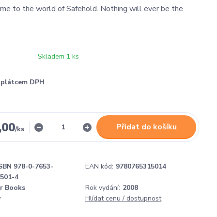
me to the world of Safehold. Nothing will ever be the
Skladem 1 ks
í plátcem DPH
,00
Přidat do košíku
/
ks
SBN 978-0-7653-
EAN kód:
9780765315014
1501-4
r Books
Rok vydání:
2008
y
Hlídat cenu / dostupnost