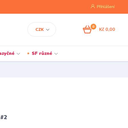
Přihlášení
0
Kč 0,00
CZK
jazyčné
SF různé
 #2