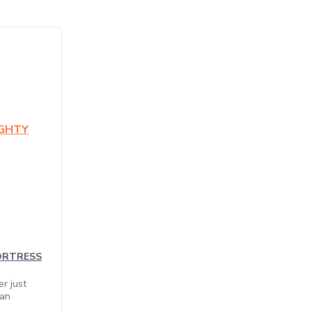
FORTRESS
r just
man