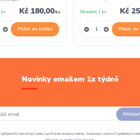
Kč 180,00
Kč 25
 ks
Skladem 1 ks
/
ks
Přidat do košíku
Přidat do
Novinky emailem 1x týdně
Přihlási
zpříjemnění používání webu využíváme soubory cookies. Nastavení vlastních preferencí cook
Souhlasím se
zpracováním osobních údajů
za účelem rozesílky newsletteru.
odkazem ve spodní části stránek.