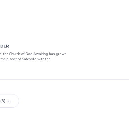
NDER
orld, the Church of God Awaiting has grown
 the planet of Safehold with the
3