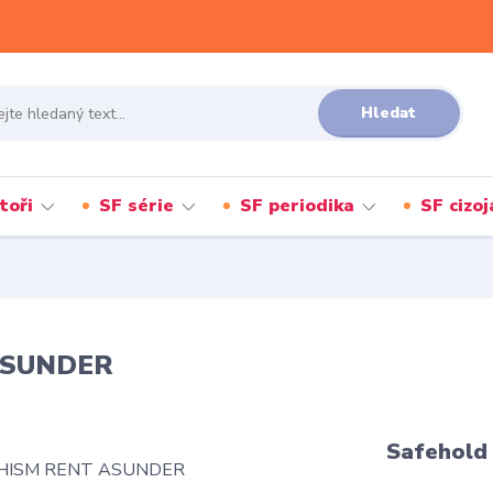
Hledat
toři
SF série
SF periodika
SF cizo
 ASUNDER
Safehold