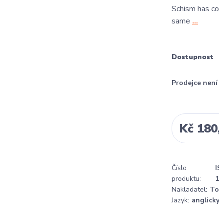
Schism has co
same
...
Dostupnost
Prodejce nen
Kč 180
Číslo
I
produktu:
Nakladatel:
To
Jazyk:
anglick