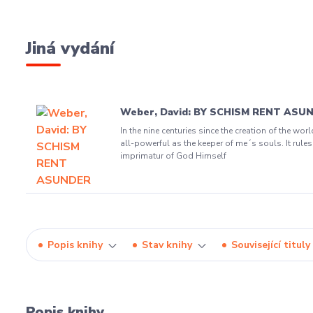
Jiná vydání
Weber, David: BY SCHISM RENT ASU
In the nine centuries since the creation of the w
all-powerful as the keeper of me´s souls. It rules
imprimatur of God Himself
Popis knihy
Stav knihy
Související tituly
Popis knihy